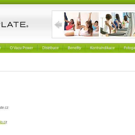
e
O Vacu Power
Distribuce
Benefity
Kontraindikace
Fotoga
te.cz
io.c
z