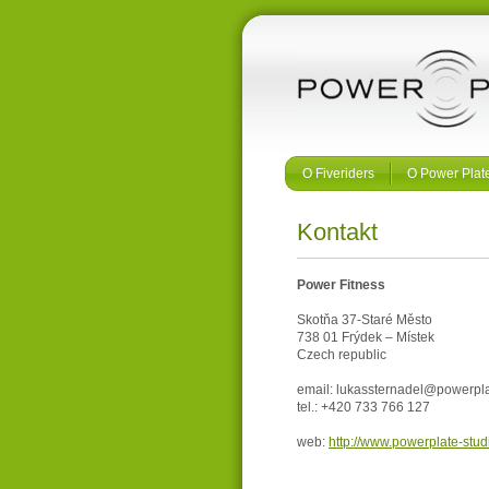
O Fiveriders
O Power Plat
Kontakt
Power Fitness
Skotňa 37-Staré Město
738 01 Frýdek – Místek
Czech republic
email: lukassternadel@powerpla
tel.: +420 733 766 127
web:
http://www.powerplate-stud