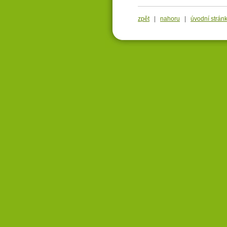
zpět
|
nahoru
|
úvodní strán