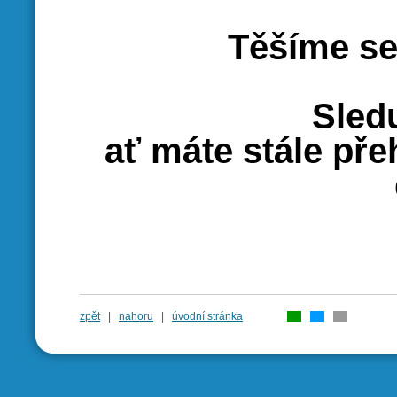
Těšíme se
Sledu
ať máte stále pře
zpět
|
nahoru
|
úvodní stránka