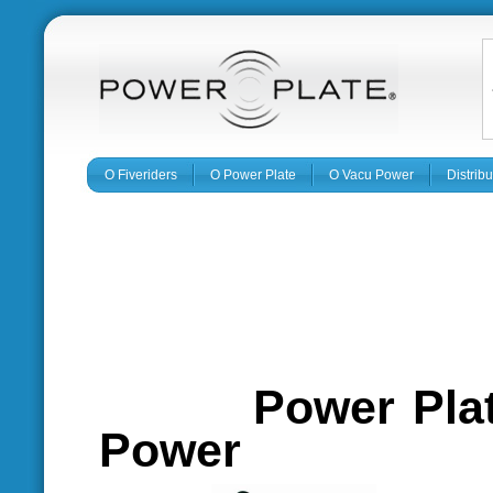
O Fiveriders
O Power Plate
O Vacu Power
Distrib
Power P
Power Fiv